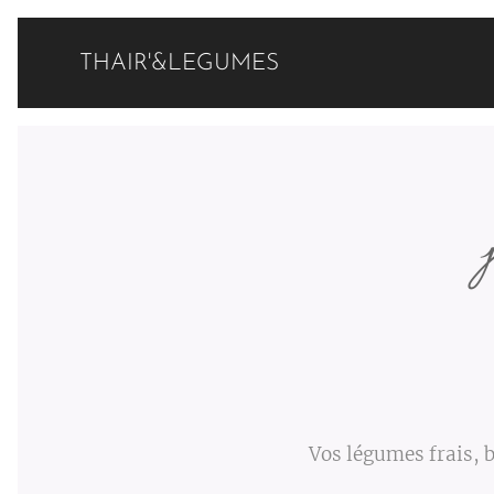
THAIR'&LEGUMES
M
Vos légumes frais, b