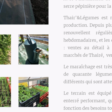
serre pépinière pour la
Thair'&Légumes est 
production. Depuis pl
renouvellent régul
hebdomadaires, et les 
: ventes au détail à
marchés de Thairé, vent
Le maraîchage est très
de quarante légumes
différents qui sont att
Le terrain est équipé
enterré performant, q
fonction des besoins t