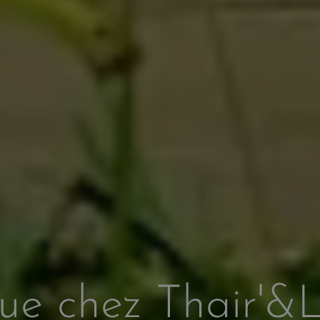
nue chez Thair'&